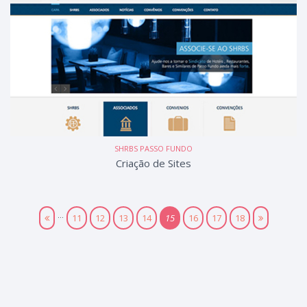
SHRBS PASSO FUNDO
Criação de Sites
...
11
12
13
14
15
16
17
18