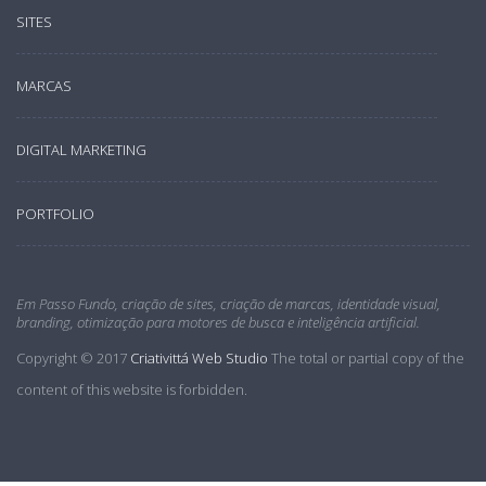
SITES
MARCAS
DIGITAL MARKETING
PORTFOLIO
Em Passo Fundo, criação de sites, criação de marcas, identidade visual,
branding, otimização para motores de busca e inteligência artificial.
Copyright © 2017
Criativittá Web Studio
The total or partial copy of the
content of this website is forbidden.