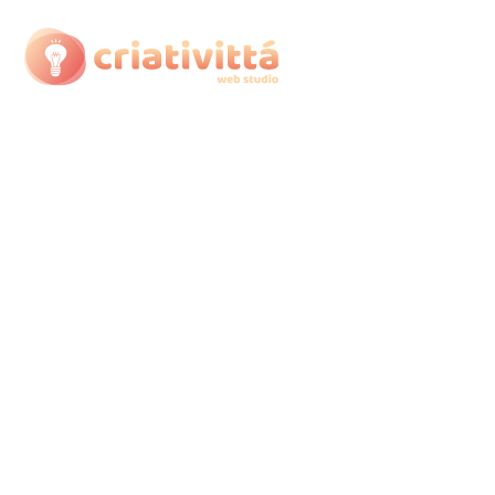
Criação de Sites e
Identidades Visuais que
diferenciam empresas
Posicione sua empresa de forma estratégica
através da criação de
marcas
,
identidades
visuais
,
branding
e
sites personalizados