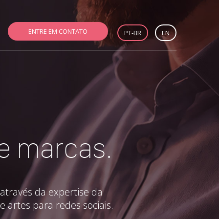
ENTRE EM CONTATO
PT-BR
EN
 e marcas.
através da expertise da
e artes para redes sociais.