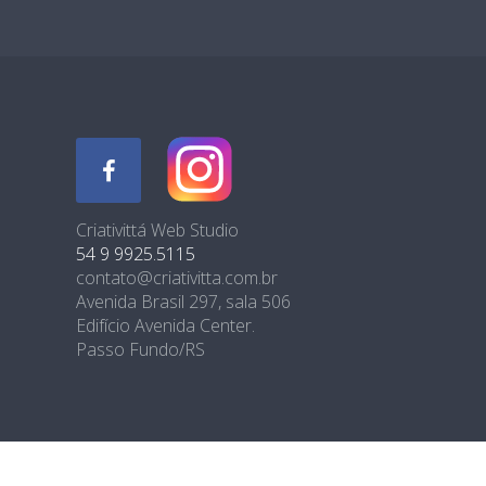
Criativittá Web Studio
54 9 9925.5115
contato@criativitta.com.br
Avenida Brasil 297, sala 506
Edifício Avenida Center.
Passo Fundo/RS