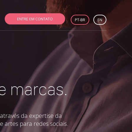
ENTRE EM CONTATO
PT-BR
EN
 e marcas.
através da expertise da
e artes para redes sociais.