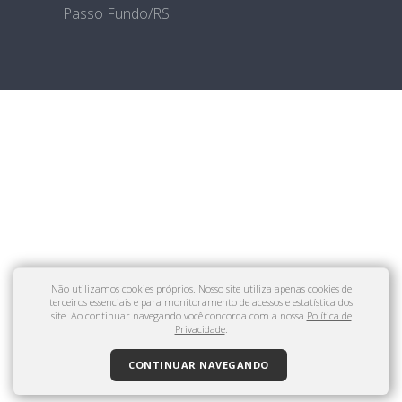
Passo Fundo/RS
Não utilizamos cookies próprios. Nosso site utiliza apenas cookies de
terceiros essenciais e para monitoramento de acessos e estatística dos
site. Ao continuar navegando você concorda com a nossa
Política de
Privacidade
.
CONTINUAR NAVEGANDO