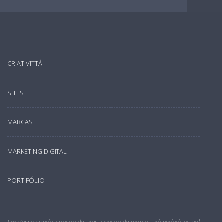
CRIATIVITTÁ
SITES
MARCAS
MARKETING DIGITAL
PORTIFÓLIO
Em Passo Fundo, criação de sites, criação de marcas, identidade visual,