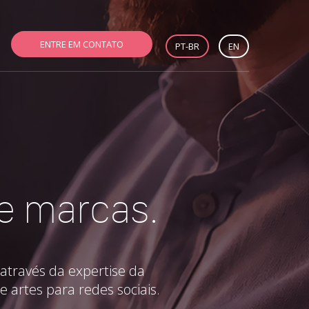
ENTRE EM CONTATO
PT-BR
EN
 e marcas.
através da expertise da
e artes para redes sociais.