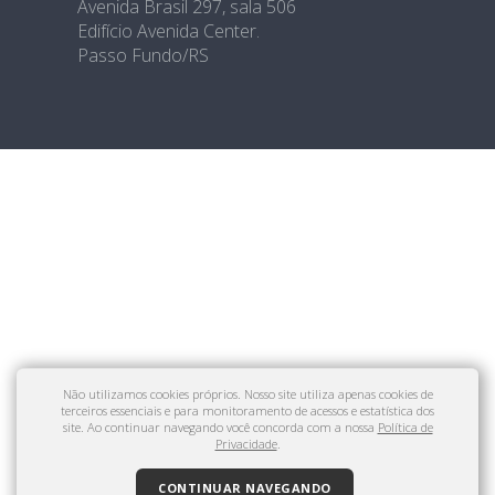
Avenida Brasil 297, sala 506
Edifício Avenida Center.
Passo Fundo/RS
Não utilizamos cookies próprios. Nosso site utiliza apenas cookies de
terceiros essenciais e para monitoramento de acessos e estatística dos
site. Ao continuar navegando você concorda com a nossa
Política de
Privacidade
.
CONTINUAR NAVEGANDO