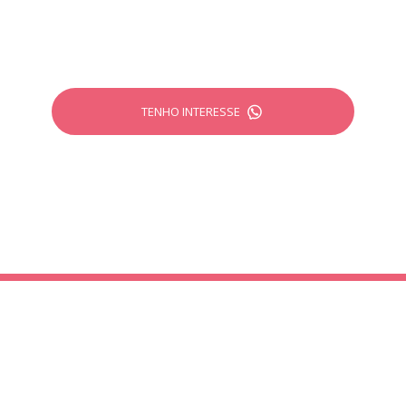
desenvolvidos pela Criativittá.
TENHO INTERESSE