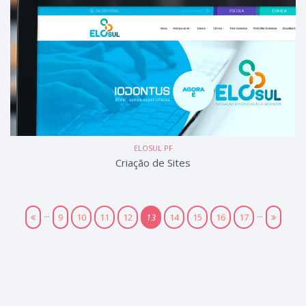
ELOSUL PF
Criação de Sites
...
...
9
10
11
12
13
14
15
16
17