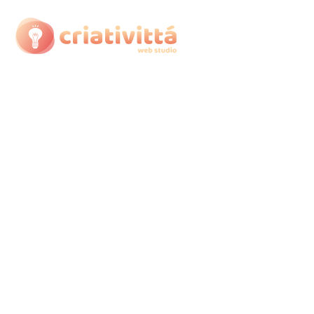
Criação de Sites e
Identidades Visuais que
diferenciam empresas
Posicione sua empresa de forma estratégica
através da criação de
marcas
,
identidades
visuais
,
branding
e
sites personalizados