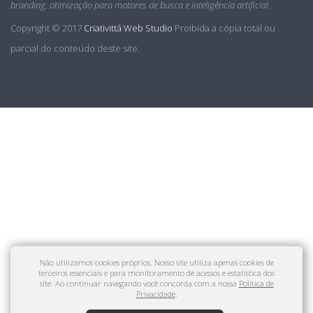
branding, otimização para motores de busca e inteligência artificial.
Copyright © 2017
Criativittá Web Studio
Proibida a cópia total ou
parcial do conteúdo deste site.
Criativittá Web Studio
54 9 9925.5115
contato@criativitta.com.br
Não utilizamos cookies próprios. Nosso site utiliza apenas cookies de
Avenida Brasil 297, sala 506
terceiros essenciais e para monitoramento de acessos e estatística dos
Edifício Avenida Center.
site. Ao continuar navegando você concorda com a nossa
Política de
Passo Fundo/RS
Privacidade
.