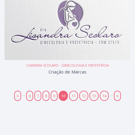
LISANDRA SCOLARO - GINECOLOGIA E OBSTETRÍCIA
Criação de Marcas
...
...
6
7
8
9
10
11
12
13
14