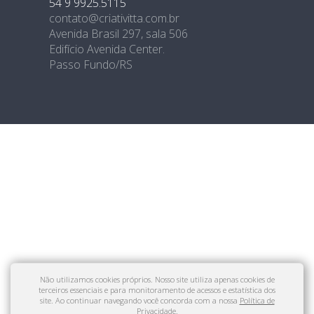
54 9 9925.5115
contato@criativitta.com.br
Avenida Brasil 297, sala 506
Edifício Avenida Center.
Passo Fundo/RS
Não utilizamos cookies próprios. Nosso site utiliza apenas cookies de
terceiros essenciais e para monitoramento de acessos e estatística dos
site. Ao continuar navegando você concorda com a nossa
Política de
Privacidade
.