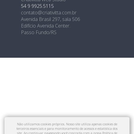
54 9 9925.5115
contato@criativitta.com.br
Avenida Brasil 297, sala 506
Edifício Avenida Center.
Passo Fundo/RS
Não utilizamos cookies próprios. Nosso site utiliza apenas cookies de
terceiros essenciais e para monitoramento de acessos e estatística dos
site. Ao continuar navegando você concorda com a nossa
Política de