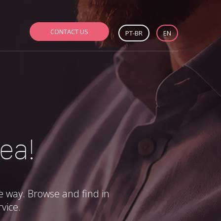
CONTACT US
PT-BR
EN
dea!
le way. Browse and find in
vice.