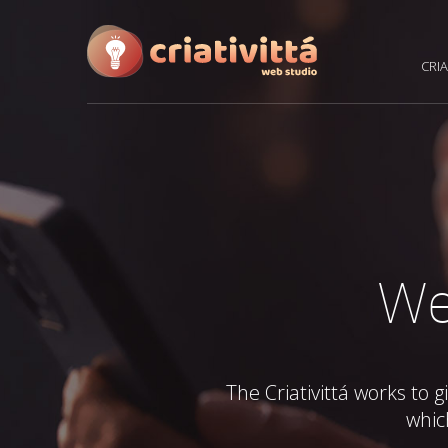
CRIA
We 
The Criativittá works to 
whic