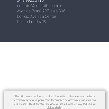
54 9 9925.5115
contato@criativitta.com.br
Avenida Brasil 297, sala 506
Edifício Avenida Center.
Passo Fundo/RS
Não utilizamos cookies próprios. Nosso site utiliza apenas cookies de
terceiros essenciais e para monitoramento de acessos e estatística dos
site. Ao continuar navegando você concorda com a nossa
Política de
Privacidade
.