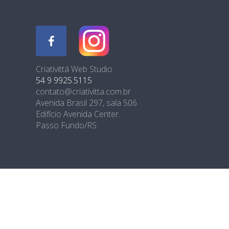
Criativittá Web Studio
54 9 9925.5115
contato@criativitta.com.br
Avenida Brasil 297, sala 506
Edifício Avenida Center.
Passo Fundo/RS