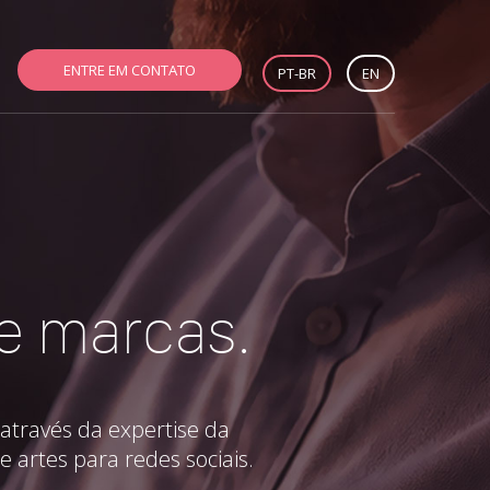
ENTRE EM CONTATO
PT-BR
EN
 e marcas.
através da expertise da
e artes para redes sociais.