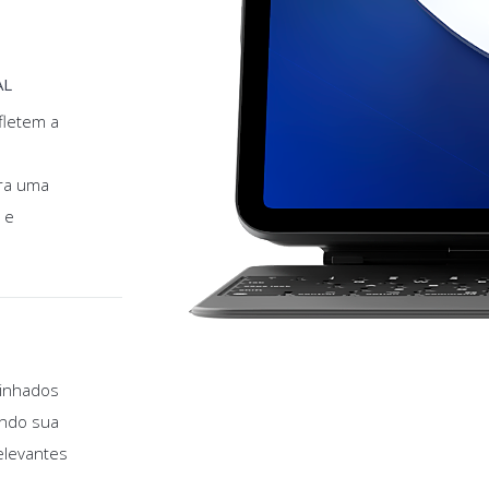
AL
fletem a
ra uma
 e
linhados
endo sua
elevantes