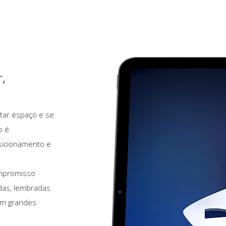
,
tar espaço e se
o é
osicionamento e
ompromisso
das, lembradas
em grandes