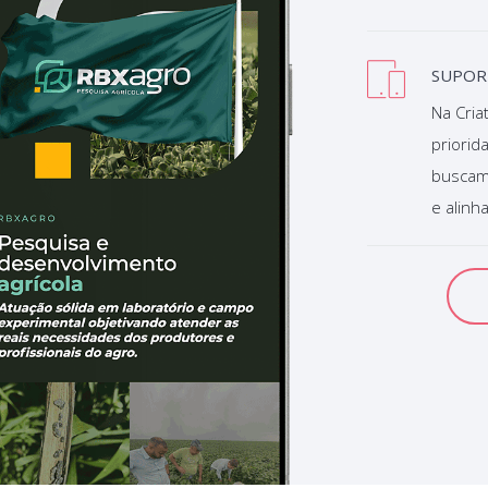
SUPOR
Na Criat
priorid
buscamo
e alinh