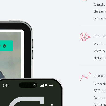
Criação
de serv
os mai
DESIGN
Você va
Você n
digital 
GOOGL
Sites d
SEO pa
forma 
ferramen