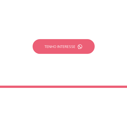
e forma estratégica através da criação de
marca
ng
e
sites personalizados
desenvolvidos pela Cri
TENHO INTERESSE