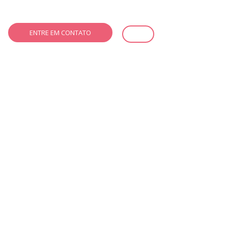
ENTRE EM CONTATO
PT-BR
EN
es Visuais
esas