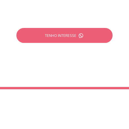
desenvolvidos pela Criativittá.
TENHO INTERESSE