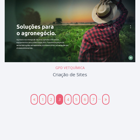
GPD VETQUÍMICA
Criação de Sites
...
1
2
3
4
5
6
7