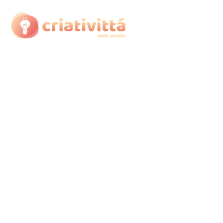
Criação de Sites e
Identidades Visuais que
diferenciam empresas
Posicione sua empresa de forma estratégica
através da criação de
marcas
,
identidades
visuais
,
branding
e
sites personalizados