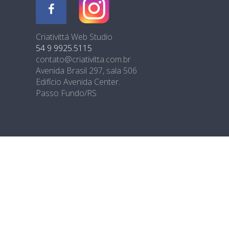
Criativittá Web Studio
54 9 9925.5115
contato@criativitta.com.br
Avenida Brasil 297, sala 506
Edifício Avenida Center.
Passo Fundo/RS