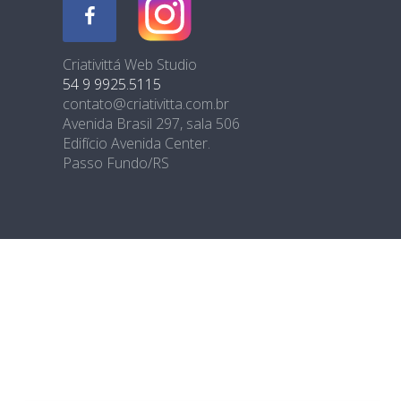
Criativittá Web Studio
54 9 9925.5115
contato@criativitta.com.br
Avenida Brasil 297, sala 506
Edifício Avenida Center.
Passo Fundo/RS